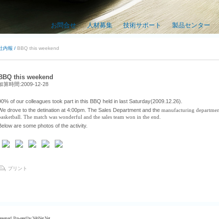
お問合せ
人材募集
技術サポート
製品センター
社内報 /
BBQ this weekend
BBQ this weekend
加算時間:2009-12-28
90% of our colleagues took part in this BBQ held in last Saturday(2009.12.26).
We drove to the detination at 4:00pm. The Sales Department and the
manufacturing departmen
basketball. The match was wonderful and the sales team won in the end.
Below are some photos of the activity.
プリント
 reserved. Powered by
YehNet.Net