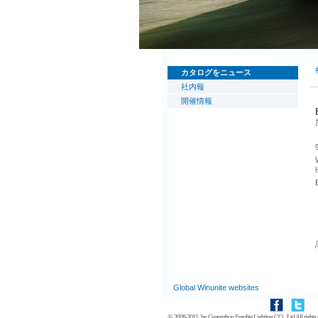
カタログをニュース
社内報
開催情報
Global Winunite websites
© 2008-2015, by
Guangzhou Eurolite Lighting CO., Ltd
All rights