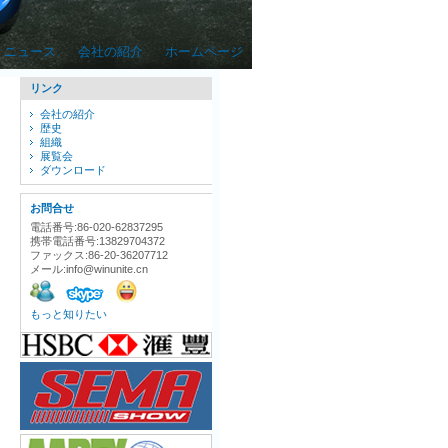
ニュース
会社の紹介
ホームページ
リンク
会社の紹介
歴史
組織
展覧会
ダウンロード
お問合せ
電話番号:86-020-62837295
携帯電話番号:13829704372
ファックス:86-20-36207712
メール:info@winunite.cn
もっと知りたい