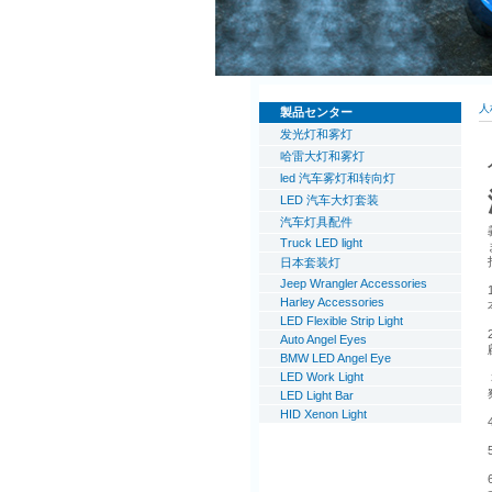
人
製品センター
发光灯和雾灯
哈雷大灯和雾灯
led 汽车雾灯和转向灯
LED 汽车大灯套装
汽车灯具配件
Truck LED light
日本套装灯
Jeep Wrangler Accessories
Harley Accessories
LED Flexible Strip Light
Auto Angel Eyes
BMW LED Angel Eye
LED Work Light
LED Light Bar
HID Xenon Light