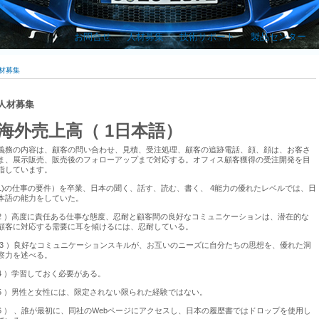
お問合せ
人材募集
技術サポート
製品センター
材募集
人材募集
海外売上高（ 1日本語）
義務の内容は、顧客の問い合わせ、見積、受注処理、顧客の追跡電話、顔、顔は、お客さ
ま、展示販売、販売後のフォローアップまで対応する。オフィス顧客獲得の受注開発を目
指しています。
1)の仕事の要件）を卒業、日本の聞く、話す、読む、書く、 4能力の優れたレベルでは、日
本語の能力をしていた。
2 ）高度に責任ある仕事な態度、忍耐と顧客間の良好なコミュニケーションは、潜在的な
顧客に対応する需要に耳を傾けるには、忍耐している。
3 ）良好なコミュニケーションスキルが、お互いのニーズに自分たちの思想を、優れた洞
察力を述べる。
4 ）学習しておく必要がある。
5 ）男性と女性には、限定されない限られた経験ではない。
6 ） 、誰が最初に、同社のWebページにアクセスし、日本の履歴書ではドロップを使用し