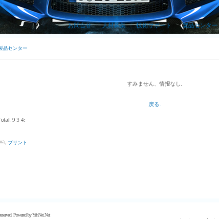
お問合せ
人材募集
技術サポート
製品センター
製品センター
すみません、情报なし.
戻る.
Total:
9
3
4
:
プリント
 reserved. Powered by
YehNet.Net