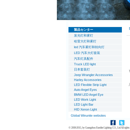
製品センター
发光灯和雾灯
哈雷大灯和雾灯
led 汽车雾灯和转向灯
LED 汽车大灯套装
汽车灯具配件
Truck LED light
日本套装灯
Jeep Wrangler Accessories
Harley Accessories
LED Flexible Strip Light
Auto Angel Eyes
BMW LED Angel Eye
LED Work Light
LED Light Bar
HID Xenon Light
Global Winunite websites
© 2008-2015, by
Guangzhou Eurolite Lighting CO., Ltd
All rights